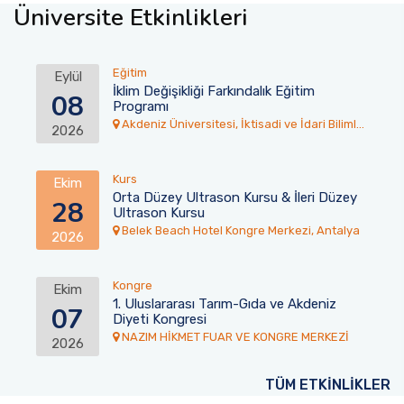
Üniversite Etkinlikleri
Eğitim
Eylül
İklim Değişikliği Farkındalık Eğitim
08
Programı
Akdeniz Üniversitesi, İktisadi ve İdari Bilimler
2026
Fakültesi Toplantı Salonu
Kurs
Ekim
Orta Düzey Ultrason Kursu & İleri Düzey
28
Ultrason Kursu
Belek Beach Hotel Kongre Merkezi, Antalya
2026
Kongre
Ekim
1. Uluslararası Tarım-Gıda ve Akdeniz
07
Diyeti Kongresi
NAZIM HİKMET FUAR VE KONGRE MERKEZİ
2026
TÜM ETKİNLİKLER